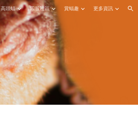
高頭蝠
四股社區
賞蝠趣
更多資訊
ion