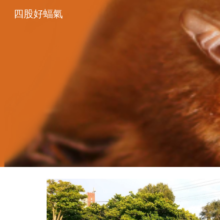
四股好蝠氣
Sk