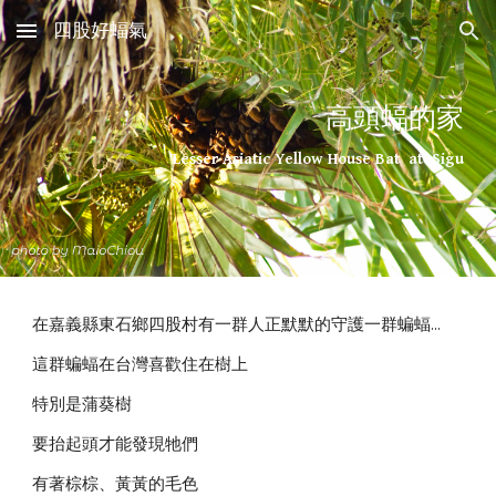
四股好蝠氣
Skip to main content
Skip to navigation
高頭蝠的家
Lesser Asiatic Yellow House Bat  at  Sigu
在嘉義縣東石鄉四股村有一群人正默默的守護一群蝙蝠...
這群蝙蝠在台灣喜歡住在樹上
特別是蒲葵樹
要抬起頭才能發現牠們
有著棕棕、黃黃的毛色