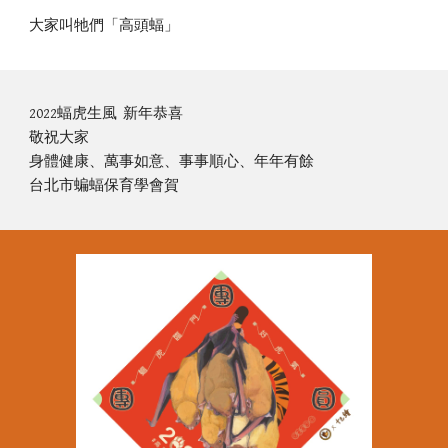
大家叫牠們「高頭蝠」
2022蝠虎生風  新年恭喜
敬祝大家
身體健康、萬事如意、事事順心、年年有餘
台北市蝙蝠保育學會賀